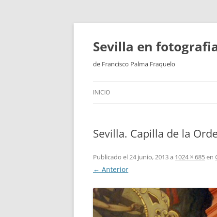
Saltar
al
contenido
Sevilla en fotograf
de Francisco Palma Fraquelo
INICIO
Sevilla. Capilla de la Ord
Publicado el
24 junio, 2013
a
1024 × 685
en
← Anterior