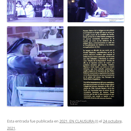
Esta entrada fue publicada en
2021. EN CLAUSURA (I)
el
24 octubre,
2021
.