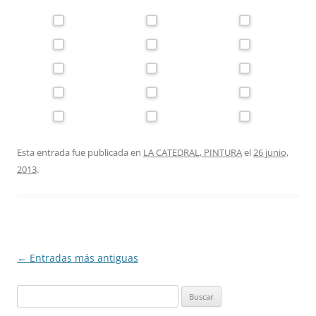
Esta entrada fue publicada en
LA CATEDRAL, PINTURA
el
26 junio,
2013
.
Navegación
←
Entradas más antiguas
de
Buscar:
entradas