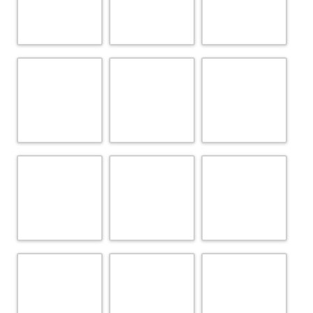
CAPILLA DE MONTE SION
CAPILLA DE MONTSERRAT
CAPILLA DE SAN ANDRES
CAPILLA DE SAN ONOFRE
CAPILLA DEL BARATILLO (AÑO 2009)
CAPILLA DEL BARATILLO (AÑO 2014)
CAPILLA DEL DULCE NOMBRE DE JESÚS
CAPILLA DEL MUSEO (1)
CAPILLA DEL MUSEO (2)
CAPILLA DEL ROSARIO
CAPILLA DEL SAGRARIO
CAPILLA NTRA. SRA DEL CARMEN (Santa Cruz del Rodeo)
CAPILLA PRIMERA UNIVERSIDAD (STA. Mª DE JESÚS)
CAPILLITA DEL CARMEN
LOS HUMEROS
CASAS
CASA DE LOS IBARRAS
CASA DE LOS PINELOS
CASA DE MURILLO