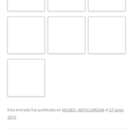
CASA DE SOR ANGELA DE LA CRUZ
CASA DE VELAZQUEZ
CASA HERMANDAD DE LA HINIESTA
CASA MIGUEL DE MAÑARA
CONVENTO
CONVENTO DE LA CONSOLACIÓN (LOS TERCEROS)
CONVENTO DE NTRA. SRA. DE LA PAZ
CONVENTO DE SAN CLEMENTE
CONVENTO DE SANTA ANA
CONVENTO DE SANTA CLARA (1)
CONVENTO DE SANTA CLARA (2)
CONVENTO DE SANTA ISABEL
CONVENTO DE SANTA MARÍA DE JESÚS
CONVENTO DE SANTA MARÍA DEL SOCORRO
CONVENTO DE SANTA PAULA
CONVENTO DE SANTA ROSALIA
CONVENTO DE SANTO TOMAS (1)
CONVENTO DE SANTO TOMAS (2)
CONVENTO HERMANAS DE LA CRUZ