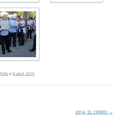
DRON
el
8 abril, 2015
.
2014. EL CERRO
→