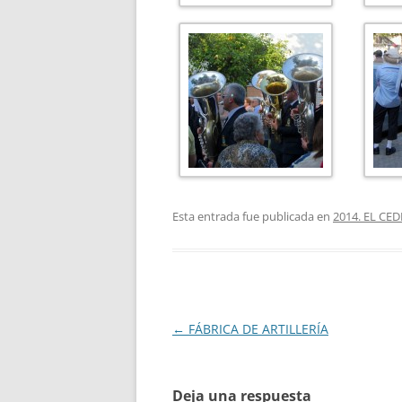
Esta entrada fue publicada en
2014. EL CE
Navegación
←
FÁBRICA DE ARTILLERÍA
de
entradas
Deja una respuesta