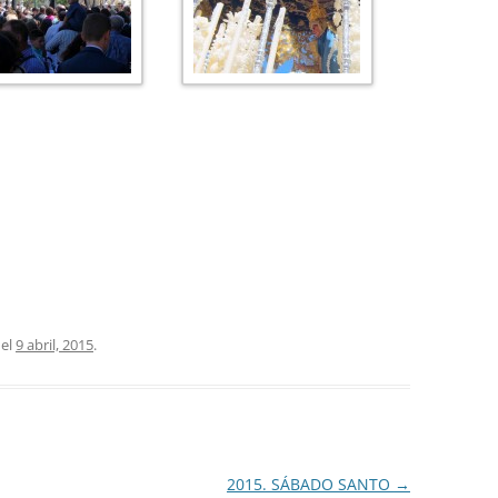
el
9 abril, 2015
.
2015. SÁBADO SANTO
→