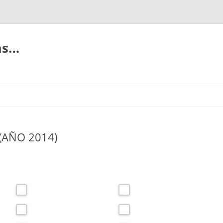
ias…
(AÑO 2014)