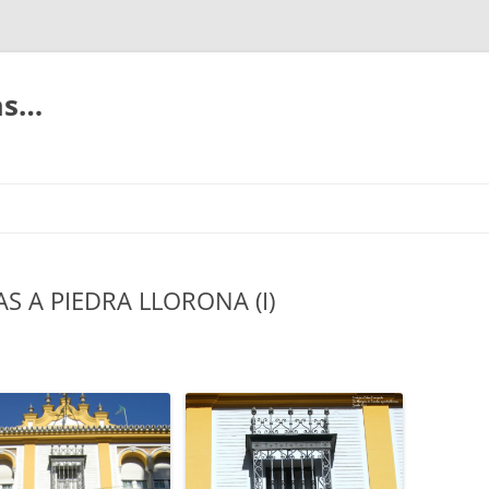
ias…
 A PIEDRA LLORONA (I)