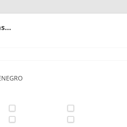
ias…
ENEGRO