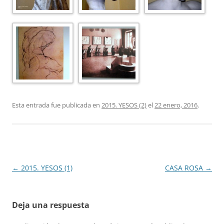
Esta entrada fue publicada en
2015. YESOS (2)
el
22 enero, 2016
.
Navegación
←
2015. YESOS (1)
CASA ROSA
→
de
entradas
Deja una respuesta