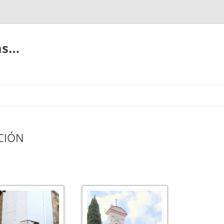
ias…
CIÓN