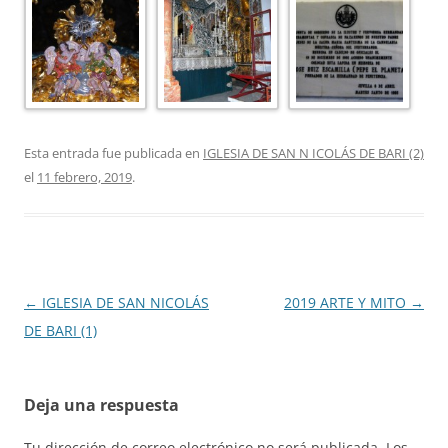
Esta entrada fue publicada en
IGLESIA DE SAN N ICOLÁS DE BARI (2)
el
11 febrero, 2019
.
Navegación
←
IGLESIA DE SAN NICOLÁS
2019 ARTE Y MITO
→
de
DE BARI (1)
entradas
Deja una respuesta
Tu dirección de correo electrónico no será publicada.
Los