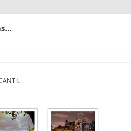
ias…
CANTIL