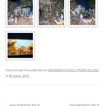
Esta entrada fue publicada en
NACIMIENTO EN EL PASAJE VILLASIL
el
30 mayo, 2015
.
Navegación
←
NACIMIENTO EN EL
NACIMIENTO EN EL