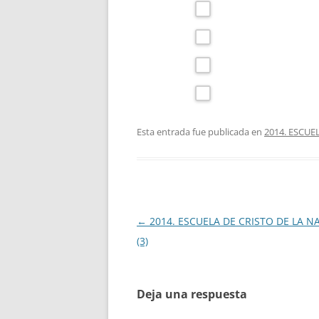
Esta entrada fue publicada en
2014. ESCUE
Navegación
←
2014. ESCUELA DE CRISTO DE LA N
de
(3)
entradas
Deja una respuesta